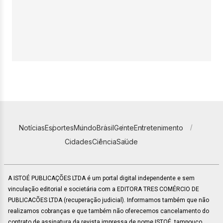
Notícias
Esportes
Mundo
Brasil
Gente
Entretenimento
Cidades
Ciência
Saúde
A ISTOÉ PUBLICAÇÕES LTDA é um portal digital independente e sem
vinculação editorial e societária com a EDITORA TRES COMÉRCIO DE
PUBLICACÕES LTDA (recuperação judicial). Informamos também que não
realizamos cobranças e que também não oferecemos cancelamento do
contrato de assinatura da revista impressa de nome ISTOÉ, tampouco