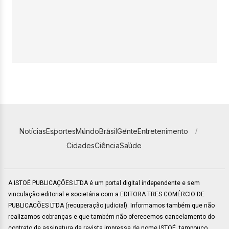
Notícias
Esportes
Mundo
Brasil
Gente
Entretenimento
Cidades
Ciência
Saúde
A ISTOÉ PUBLICAÇÕES LTDA é um portal digital independente e sem
vinculação editorial e societária com a EDITORA TRES COMÉRCIO DE
PUBLICACÕES LTDA (recuperação judicial). Informamos também que não
realizamos cobranças e que também não oferecemos cancelamento do
contrato de assinatura da revista impressa de nome ISTOÉ, tampouco