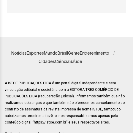
Notícias
Esportes
Mundo
Brasil
Gente
Entretenimento
Cidades
Ciência
Saúde
A ISTOÉ PUBLICAÇÕES LTDA é um portal digital independente e sem
vinculação editorial e societária com a EDITORA TRES COMÉRCIO DE
PUBLICACÕES LTDA (recuperação judicial). Informamos também que não
realizamos cobranças e que também não oferecemos cancelamento do
contrato de assinatura da revista impressa de nome ISTOÉ, tampouco
autorizamos terceiros a fazê-lo, nos responsabilizamos apenas pelo
conteúdo digital “https://istoe.com.br” e seus respectivos sites.