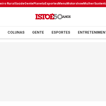
eiro Rural
Saúde
Gente
Planeta
Esportes
Menu
Motorshow
Mulher
Sustent
COLUNAS
GENTE
ESPORTES
ENTRETENIMEN