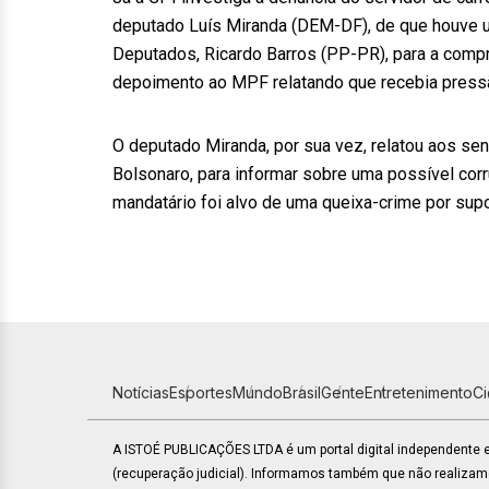
deputado Luís Miranda (DEM-DF), de que houve u
Deputados, Ricardo Barros (PP-PR), para a comp
depoimento ao MPF relatando que recebia press
O deputado Miranda, por sua vez, relatou aos sen
Bolsonaro, para informar sobre uma possível cor
mandatário foi alvo de uma queixa-crime por su
Notícias
Esportes
Mundo
Brasil
Gente
Entretenimento
C
A ISTOÉ PUBLICAÇÕES LTDA é um portal digital independente
(recuperação judicial). Informamos também que não realiza