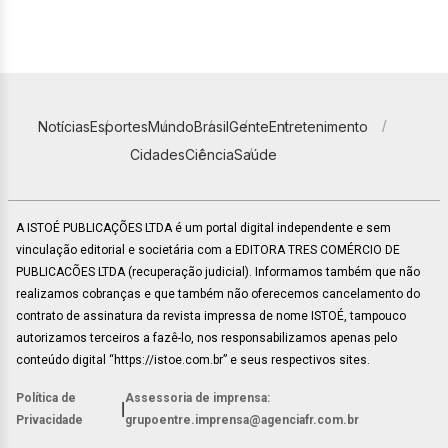
Notícias
Esportes
Mundo
Brasil
Gente
Entretenimento
Cidades
Ciência
Saúde
A ISTOÉ PUBLICAÇÕES LTDA é um portal digital independente e sem
vinculação editorial e societária com a EDITORA TRES COMÉRCIO DE
PUBLICACÕES LTDA (recuperação judicial). Informamos também que não
realizamos cobranças e que também não oferecemos cancelamento do
contrato de assinatura da revista impressa de nome ISTOÉ, tampouco
autorizamos terceiros a fazê-lo, nos responsabilizamos apenas pelo
conteúdo digital “https://istoe.com.br” e seus respectivos sites.
Política de
Assessoria de imprensa:
|
Privacidade
grupoentre.imprensa@agenciafr.com.br