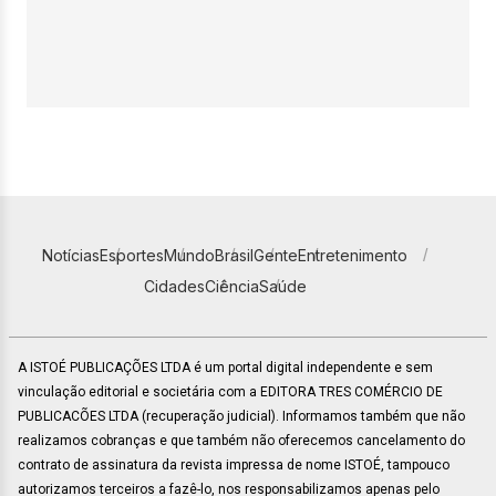
Notícias
Esportes
Mundo
Brasil
Gente
Entretenimento
Cidades
Ciência
Saúde
A ISTOÉ PUBLICAÇÕES LTDA é um portal digital independente e sem
vinculação editorial e societária com a EDITORA TRES COMÉRCIO DE
PUBLICACÕES LTDA (recuperação judicial). Informamos também que não
realizamos cobranças e que também não oferecemos cancelamento do
contrato de assinatura da revista impressa de nome ISTOÉ, tampouco
autorizamos terceiros a fazê-lo, nos responsabilizamos apenas pelo