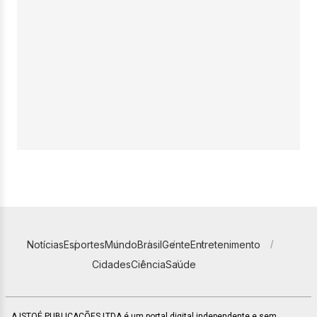
Notícias
Esportes
Mundo
Brasil
Gente
Entretenimento
Cidades
Ciência
Saúde
A ISTOÉ PUBLICAÇÕES LTDA é um portal digital independente e sem