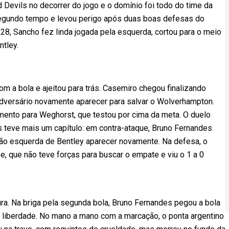
evils no decorrer do jogo e o domínio foi todo do time da
segundo tempo e levou perigo após duas boas defesas do
 28, Sancho fez linda jogada pela esquerda, cortou para o meio
ntley.
om a bola e ajeitou para trás. Casemiro chegou finalizando
adversário novamente aparecer para salvar o Wolverhampton.
mento para Weghorst, que testou por cima da meta. O duelo
es teve mais um capítulo: em contra-ataque, Bruno Fernandes
a mão esquerda de Bentley aparecer novamente. Na defesa, o
e, que não teve forças para buscar o empate e viu o 1 a 0
ura. Na briga pela segunda bola, Bruno Fernandes pegou a bola
liberdade. No mano a mano com a marcação, o ponta argentino