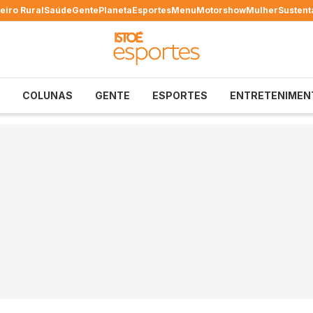
eiro Rural
Saúde
Gente
Planeta
Esportes
Menu
Motorshow
Mulher
Sustent
COLUNAS
GENTE
ESPORTES
ENTRETENIMEN