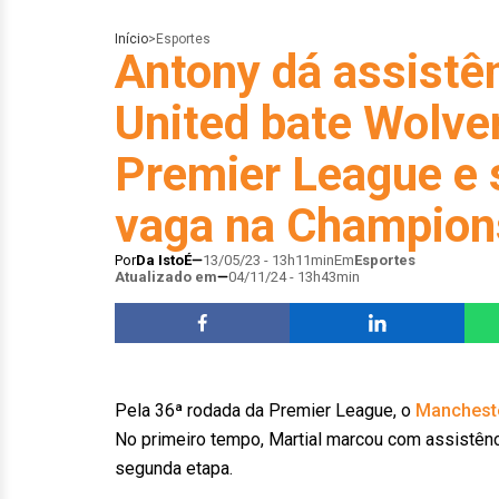
Início
>
Esportes
Antony dá assistê
United bate Wolve
Premier League e 
vaga na Champion
Por
Da IstoÉ
13/05/23 - 13h11min
Em
Esportes
Atualizado em
04/11/24 - 13h43min
Pela 36ª rodada da Premier League, o
Mancheste
No primeiro tempo, Martial marcou com assistênc
segunda etapa.