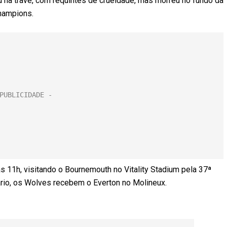
ou na trave, com requintes de crueldade, mas morreu no fundo da
hampions.
s 11h, visitando o Bournemouth no Vitality Stadium pela 37ª
rio, os Wolves recebem o Everton no Molineux.