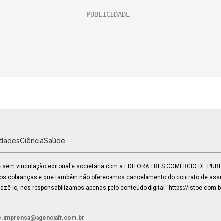
idades
Ciência
Saúde
 e sem vinculação editorial e societária com a EDITORA TRES COMÉRCIO DE PU
mos cobranças e que também não oferecemos cancelamento do contrato de assin
zê-lo, nos responsabilizamos apenas pelo conteúdo digital “https://istoe.com.b
e.imprensa@agenciafr.com.br