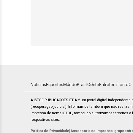
Notícias
Esportes
Mundo
Brasil
Gente
Entretenimento
C
A ISTOÉ PUBLICAÇÕES LTDA é um portal digital independente
(recuperação judicial). Informamos também que não realiza
impressa de nome ISTOÉ, tampouco autorizamos terceiros a fa
respectivos sites.
|
Política de Privacidade
Assessoria de imprensa: grupoentr