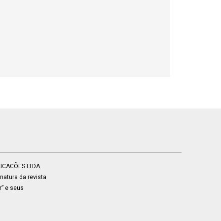
BLICACÕES LTDA
atura da revista
r” e seus