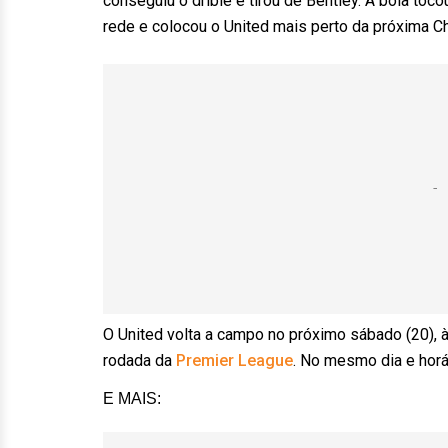
conseguiu o drible e tirou de Bentley. A bola toc
rede e colocou o United mais perto da próxima C
O United volta a campo no próximo sábado (20), à
rodada da
Premier League
. No mesmo dia e horá
E MAIS: