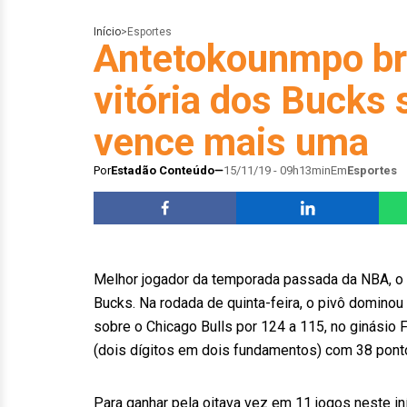
Início
>
Esportes
Antetokounmpo br
vitória dos Bucks 
vence mais uma
Por
Estadão Conteúdo
15/11/19 - 09h13min
Em
Esportes
Melhor jogador da temporada passada da NBA, o
Bucks. Na rodada de quinta-feira, o pivô dominou 
sobre o Chicago Bulls por 124 a 115, no ginásio
(dois dígitos em dois fundamentos) com 38 pont
Para ganhar pela oitava vez em 11 jogos neste i