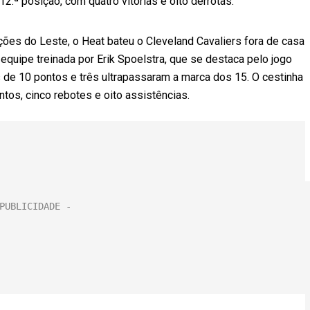
2.ª posição, com quatro vitórias e oito derrotas.
ções do Leste, o Heat bateu o Cleveland Cavaliers fora de casa
a equipe treinada por Erik Spoelstra, que se destaca pelo jogo
 de 10 pontos e três ultrapassaram a marca dos 15. O cestinha
tos, cinco rebotes e oito assistências.