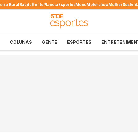
eiro Rural
Saúde
Gente
Planeta
Esportes
Menu
Motorshow
Mulher
Sustent
COLUNAS
GENTE
ESPORTES
ENTRETENIMEN