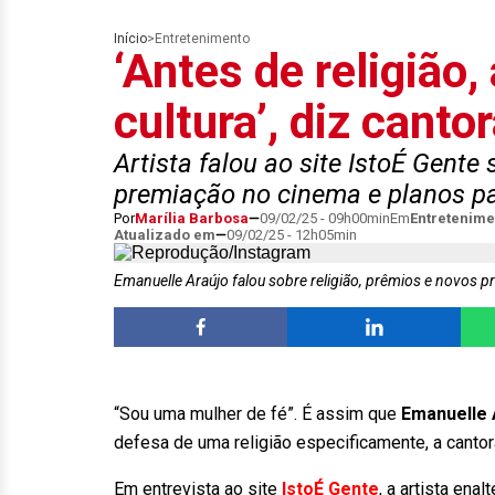
Início
>
Entretenimento
‘Antes de religião
cultura’, diz cant
Artista falou ao site IstoÉ Gente
premiação no cinema e planos p
Por
Marília Barbosa
09/02/25 - 09h00min
Em
Entretenime
Atualizado em
09/02/25 - 12h05min
Emanuelle Araújo falou sobre religião, prêmios e novos p
“Sou uma mulher de fé”. É assim que
Emanuelle 
defesa de uma religião especificamente, a cantora
Em entrevista ao site
IstoÉ Gente
, a artista ena