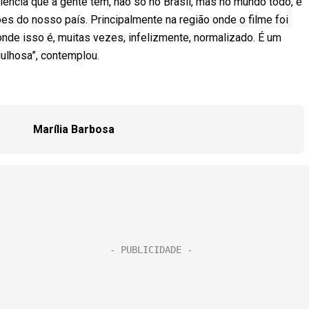
olência que a gente tem, não só no Brasil, mas no mundo todo, e
es do nosso país. Principalmente na região onde o filme foi
onde isso é, muitas vezes, infelizmente, normalizado. É um
gulhosa”, contemplou.
Marília Barbosa