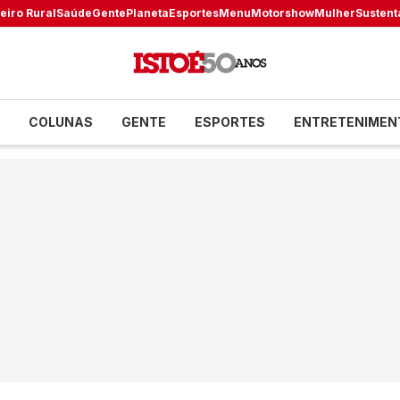
eiro Rural
Saúde
Gente
Planeta
Esportes
Menu
Motorshow
Mulher
Sustent
COLUNAS
GENTE
ESPORTES
ENTRETENIMEN