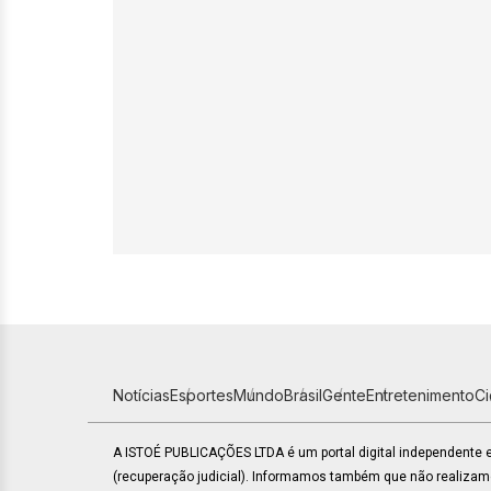
Notícias
Esportes
Mundo
Brasil
Gente
Entretenimento
C
A ISTOÉ PUBLICAÇÕES LTDA é um portal digital independente
(recuperação judicial). Informamos também que não realiza