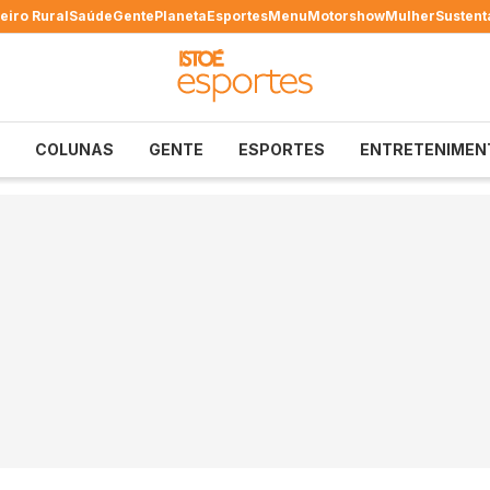
eiro Rural
Saúde
Gente
Planeta
Esportes
Menu
Motorshow
Mulher
Sustent
COLUNAS
GENTE
ESPORTES
ENTRETENIMEN