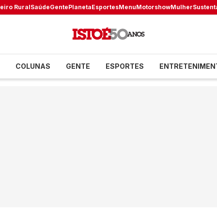
eiro Rural
Saúde
Gente
Planeta
Esportes
Menu
Motorshow
Mulher
Sustent
COLUNAS
GENTE
ESPORTES
ENTRETENIMEN