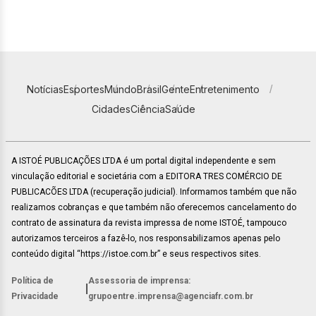
Notícias
Esportes
Mundo
Brasil
Gente
Entretenimento
Cidades
Ciência
Saúde
A ISTOÉ PUBLICAÇÕES LTDA é um portal digital independente e sem
vinculação editorial e societária com a EDITORA TRES COMÉRCIO DE
PUBLICACÕES LTDA (recuperação judicial). Informamos também que não
realizamos cobranças e que também não oferecemos cancelamento do
contrato de assinatura da revista impressa de nome ISTOÉ, tampouco
autorizamos terceiros a fazê-lo, nos responsabilizamos apenas pelo
conteúdo digital “https://istoe.com.br” e seus respectivos sites.
Política de
Assessoria de imprensa:
|
Privacidade
grupoentre.imprensa@agenciafr.com.br