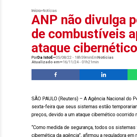
Início
>
Notícias
ANP não divulga p
de combustíveis a
ataque cibernétic
Por
Da IstoÉ
05/08/22 - 18h59min
Em
Notícias
Atualizado em
16/11/24 - 01h21min
SÃO PAULO (Reuters) – A Agência Nacional do Pe
sexta-feira que seus sistemas estão temporariam
preços, devido a um ataque cibernético ocorrido 
“Como medida de segurança, todos os sistemas fo
cibernética da agência”, afirmou a reguladora em 