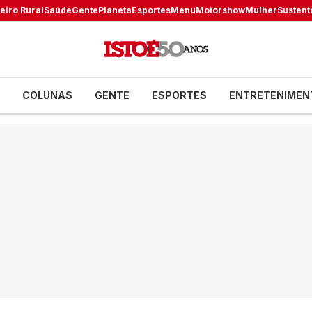
eiro Rural
Saúde
Gente
Planeta
Esportes
Menu
Motorshow
Mulher
Sustent
COLUNAS
GENTE
ESPORTES
ENTRETENIMEN