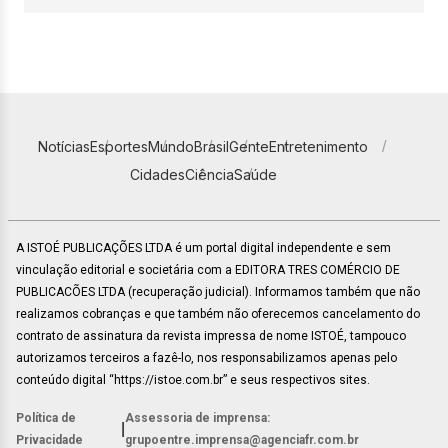
Notícias
Esportes
Mundo
Brasil
Gente
Entretenimento
Cidades
Ciência
Saúde
A ISTOÉ PUBLICAÇÕES LTDA é um portal digital independente e sem
vinculação editorial e societária com a EDITORA TRES COMÉRCIO DE
PUBLICACÕES LTDA (recuperação judicial). Informamos também que não
realizamos cobranças e que também não oferecemos cancelamento do
contrato de assinatura da revista impressa de nome ISTOÉ, tampouco
autorizamos terceiros a fazê-lo, nos responsabilizamos apenas pelo
conteúdo digital “https://istoe.com.br” e seus respectivos sites.
Política de
Assessoria de imprensa:
|
Privacidade
grupoentre.imprensa@agenciafr.com.br