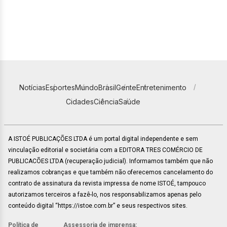
Notícias
Esportes
Mundo
Brasil
Gente
Entretenimento
Cidades
Ciência
Saúde
A ISTOÉ PUBLICAÇÕES LTDA é um portal digital independente e sem
vinculação editorial e societária com a EDITORA TRES COMÉRCIO DE
PUBLICACÕES LTDA (recuperação judicial). Informamos também que não
realizamos cobranças e que também não oferecemos cancelamento do
contrato de assinatura da revista impressa de nome ISTOÉ, tampouco
autorizamos terceiros a fazê-lo, nos responsabilizamos apenas pelo
conteúdo digital “https://istoe.com.br” e seus respectivos sites.
Política de
Assessoria de imprensa: