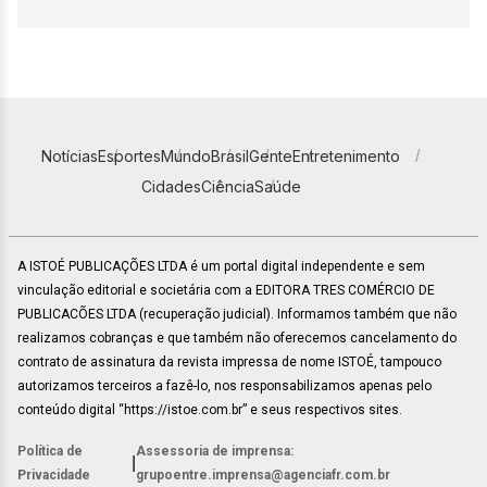
Notícias
Esportes
Mundo
Brasil
Gente
Entretenimento
Cidades
Ciência
Saúde
A ISTOÉ PUBLICAÇÕES LTDA é um portal digital independente e sem
vinculação editorial e societária com a EDITORA TRES COMÉRCIO DE
PUBLICACÕES LTDA (recuperação judicial). Informamos também que não
realizamos cobranças e que também não oferecemos cancelamento do
contrato de assinatura da revista impressa de nome ISTOÉ, tampouco
autorizamos terceiros a fazê-lo, nos responsabilizamos apenas pelo
conteúdo digital “https://istoe.com.br” e seus respectivos sites.
Política de
Assessoria de imprensa:
|
Privacidade
grupoentre.imprensa@agenciafr.com.br