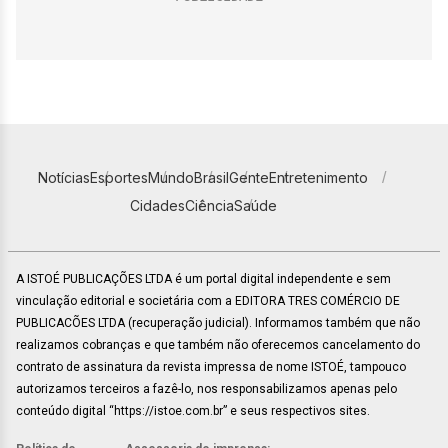
Notícias
Esportes
Mundo
Brasil
Gente
Entretenimento
Cidades
Ciência
Saúde
A ISTOÉ PUBLICAÇÕES LTDA é um portal digital independente e sem
vinculação editorial e societária com a EDITORA TRES COMÉRCIO DE
PUBLICACÕES LTDA (recuperação judicial). Informamos também que não
realizamos cobranças e que também não oferecemos cancelamento do
contrato de assinatura da revista impressa de nome ISTOÉ, tampouco
autorizamos terceiros a fazê-lo, nos responsabilizamos apenas pelo
conteúdo digital “https://istoe.com.br” e seus respectivos sites.