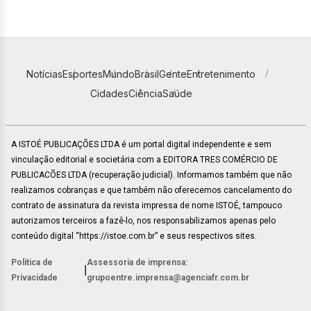
Notícias
Esportes
Mundo
Brasil
Gente
Entretenimento
Cidades
Ciência
Saúde
A ISTOÉ PUBLICAÇÕES LTDA é um portal digital independente e sem
vinculação editorial e societária com a EDITORA TRES COMÉRCIO DE
PUBLICACÕES LTDA (recuperação judicial). Informamos também que não
realizamos cobranças e que também não oferecemos cancelamento do
contrato de assinatura da revista impressa de nome ISTOÉ, tampouco
autorizamos terceiros a fazê-lo, nos responsabilizamos apenas pelo
conteúdo digital “https://istoe.com.br” e seus respectivos sites.
Política de
Assessoria de imprensa:
|
Privacidade
grupoentre.imprensa@agenciafr.com.br