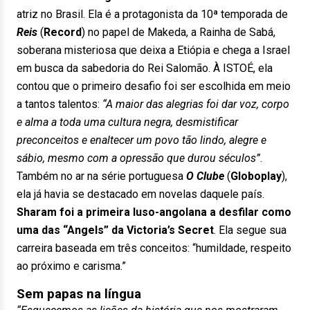
atriz no Brasil. Ela é a protagonista da 10ª temporada de
Reis
(
Record
) no papel de Makeda, a Rainha de Sabá,
soberana misteriosa que deixa a Etiópia e chega a Israel
em busca da sabedoria do Rei Salomão. À ISTOÉ, ela
contou que o primeiro desafio foi ser escolhida em meio
a tantos talentos:
“A maior das alegrias foi dar voz, corpo
e alma a toda uma cultura negra, desmistificar
preconceitos e enaltecer um povo tão lindo, alegre e
sábio, mesmo com a opressão que durou séculos”
.
Também no ar na série portuguesa
O Clube
(
Globoplay
),
ela já havia se destacado em novelas daquele país.
Sharam foi a primeira luso-angolana a desfilar como
uma das “Angels” da Victoria’s Secret
. Ela segue sua
carreira baseada em três conceitos: “humildade, respeito
ao próximo e carisma.”
Sem papas na língua