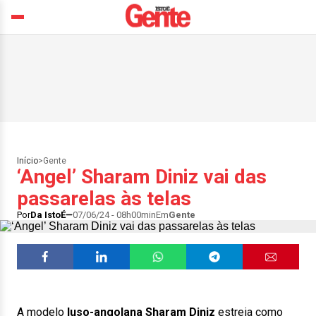
Início
>
Gente
‘Angel’ Sharam Diniz vai das
passarelas às telas
Por
Da IstoÉ
07/06/24 - 08h00min
Em
Gente
A modelo
luso-angolana Sharam Diniz
estreia como