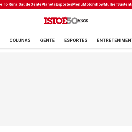
eiro Rural
Saúde
Gente
Planeta
Esportes
Menu
Motorshow
Mulher
Sustent
COLUNAS
GENTE
ESPORTES
ENTRETENIMEN