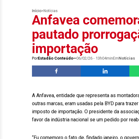
Início
>
Notícias
Anfavea comemora
pautado prorrogaç
importação
Por
Estadão Conteúdo
06/02/26 - 13h04min
Em
Notícias
A Anfavea, entidade que representa as montadoras
outras marcas, eram usadas pela BYD para trazer 
imposto de importação. O presidente da associaçã
favor da indústria nacional se um pedido por reab
“Eu comemoro o fato de, findado janeiro, o gover