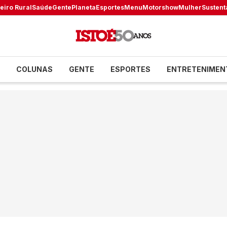
eiro Rural
Saúde
Gente
Planeta
Esportes
Menu
Motorshow
Mulher
Sustent
COLUNAS
GENTE
ESPORTES
ENTRETENIMEN