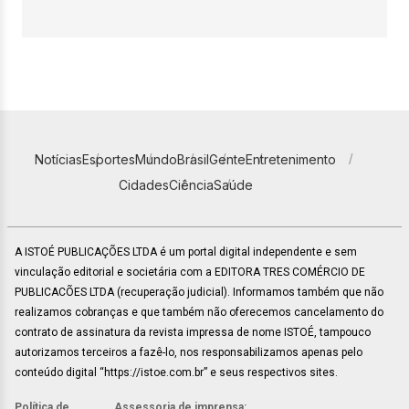
Notícias
Esportes
Mundo
Brasil
Gente
Entretenimento
Cidades
Ciência
Saúde
A ISTOÉ PUBLICAÇÕES LTDA é um portal digital independente e sem
vinculação editorial e societária com a EDITORA TRES COMÉRCIO DE
PUBLICACÕES LTDA (recuperação judicial). Informamos também que não
realizamos cobranças e que também não oferecemos cancelamento do
contrato de assinatura da revista impressa de nome ISTOÉ, tampouco
autorizamos terceiros a fazê-lo, nos responsabilizamos apenas pelo
conteúdo digital “https://istoe.com.br” e seus respectivos sites.
Política de
Assessoria de imprensa: