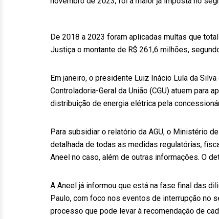
novembro de 2023, foi a maior já imposta no seg
De 2018 a 2023 foram aplicadas multas que totali
Justiça o montante de R$ 261,6 milhões, segundo
Em janeiro, o presidente Luiz Inácio Lula da Silv
Controladoria-Geral da União (CGU) atuem para ap
distribuição de energia elétrica pela concessionár
Para subsidiar o relatório da AGU, o Ministério 
detalhada de todas as medidas regulatórias, fisc
Aneel no caso, além de outras informações. O det
A Aneel já informou que está na fase final das di
Paulo, com foco nos eventos de interrupção no se
processo que pode levar à recomendação de cad