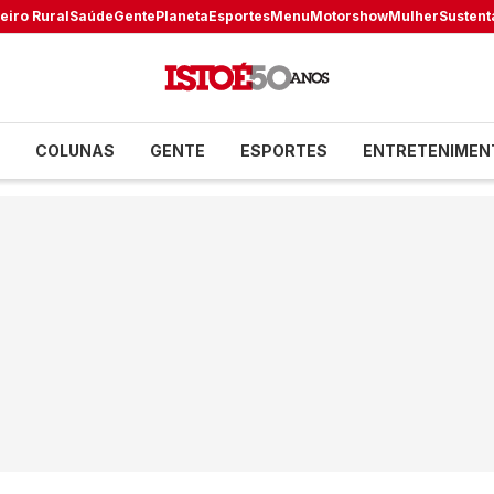
eiro Rural
Saúde
Gente
Planeta
Esportes
Menu
Motorshow
Mulher
Sustent
COLUNAS
GENTE
ESPORTES
ENTRETENIMEN