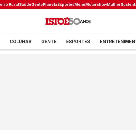
eiro Rural
Saúde
Gente
Planeta
Esportes
Menu
Motorshow
Mulher
Sustent
COLUNAS
GENTE
ESPORTES
ENTRETENIMEN