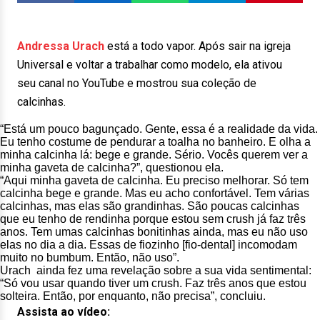
Andressa Urach
está a todo vapor. Após sair na igreja
Universal e voltar a trabalhar como modelo, ela ativou
seu canal no YouTube e mostrou sua coleção de
calcinhas.
“Está um pouco bagunçado. Gente, essa é a realidade da vida.
Eu tenho costume de pendurar a toalha no banheiro. E olha a
minha calcinha lá: bege e grande. Sério. Vocês querem ver a
minha gaveta de calcinha?”, questionou ela.
“Aqui minha gaveta de calcinha. Eu preciso melhorar. Só tem
calcinha bege e grande. Mas eu acho confortável. Tem várias
calcinhas, mas elas são grandinhas. São poucas calcinhas
que eu tenho de rendinha porque estou sem crush já faz três
anos. Tem umas calcinhas bonitinhas ainda, mas eu não uso
elas no dia a dia. Essas de fiozinho [fio-dental] incomodam
muito no bumbum. Então, não uso”.
Urach ainda fez uma revelação sobre a sua vida sentimental:
“Só vou usar quando tiver um crush. Faz três anos que estou
solteira. Então, por enquanto, não precisa”, concluiu.
Assista ao vídeo: