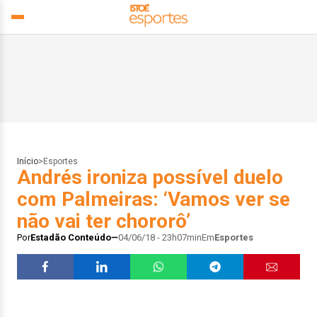
Início
>
Esportes
Andrés ironiza possível duelo
com Palmeiras: ‘Vamos ver se
não vai ter chororô’
Por
Estadão Conteúdo
04/06/18 - 23h07min
Em
Esportes