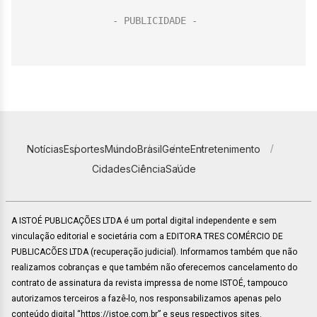
Notícias
Esportes
Mundo
Brasil
Gente
Entretenimento
Cidades
Ciência
Saúde
A ISTOÉ PUBLICAÇÕES LTDA é um portal digital independente e sem
vinculação editorial e societária com a EDITORA TRES COMÉRCIO DE
PUBLICACÕES LTDA (recuperação judicial). Informamos também que não
realizamos cobranças e que também não oferecemos cancelamento do
contrato de assinatura da revista impressa de nome ISTOÉ, tampouco
autorizamos terceiros a fazê-lo, nos responsabilizamos apenas pelo
conteúdo digital “https://istoe.com.br” e seus respectivos sites.