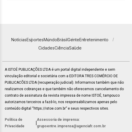
Notícias
Esportes
Mundo
Brasil
Gente
Entretenimento
Cidades
Ciência
Saúde
A ISTOÉ PUBLICAÇÕES LTDA é um portal digital independente e sem
vinculação editorial e societária com a EDITORA TRES COMÉRCIO DE
PUBLICACÕES LTDA (recuperação judicial). Informamos também que não
realizamos cobranças e que também não oferecemos cancelamento do
contrato de assinatura da revista impressa de nome ISTOÉ, tampouco
autorizamos terceiros a fazê-lo, nos responsabilizamos apenas pelo
conteúdo digital “https://istoe.com.br” e seus respectivos sites.
Política de
Assessoria de imprensa:
|
Privacidade
grupoentre.imprensa@agenciafr.com.br