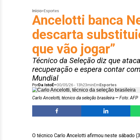
Início
>
Esportes
Ancelotti banca N
descarta substitui
que vão jogar”
Técnico da Seleção diz que ata
recuperação e espera contar com 
Mundial
Por
Da IstoÉ
30/05/26 - 13h23min
Em
Esportes
Carlo Ancelotti, técnico da seleção brasileira
Foto: AFP
O técnico
Carlo Ancelotti
afirmou neste sábado (3