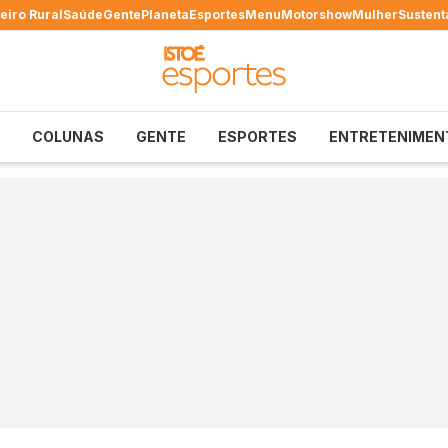
eiro Rural
Saúde
Gente
Planeta
Esportes
Menu
Motorshow
Mulher
Sustent
COLUNAS
GENTE
ESPORTES
ENTRETENIMEN