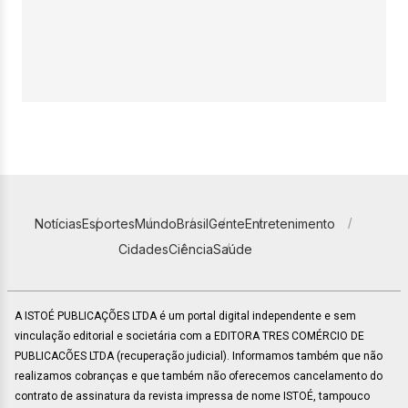
Notícias
Esportes
Mundo
Brasil
Gente
Entretenimento
Cidades
Ciência
Saúde
A ISTOÉ PUBLICAÇÕES LTDA é um portal digital independente e sem
vinculação editorial e societária com a EDITORA TRES COMÉRCIO DE
PUBLICACÕES LTDA (recuperação judicial). Informamos também que não
realizamos cobranças e que também não oferecemos cancelamento do
contrato de assinatura da revista impressa de nome ISTOÉ, tampouco