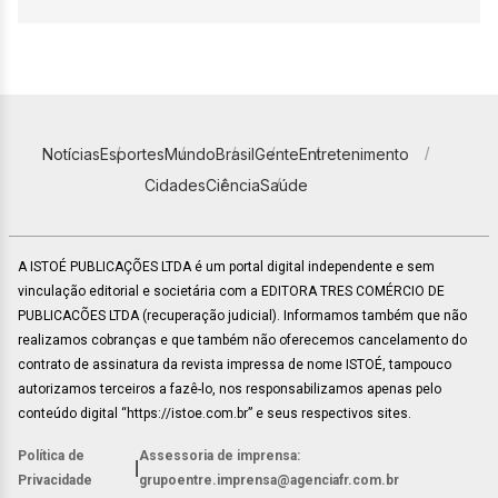
Notícias
Esportes
Mundo
Brasil
Gente
Entretenimento
Cidades
Ciência
Saúde
A ISTOÉ PUBLICAÇÕES LTDA é um portal digital independente e sem
vinculação editorial e societária com a EDITORA TRES COMÉRCIO DE
PUBLICACÕES LTDA (recuperação judicial). Informamos também que não
realizamos cobranças e que também não oferecemos cancelamento do
contrato de assinatura da revista impressa de nome ISTOÉ, tampouco
autorizamos terceiros a fazê-lo, nos responsabilizamos apenas pelo
conteúdo digital “https://istoe.com.br” e seus respectivos sites.
Política de
Assessoria de imprensa:
|
Privacidade
grupoentre.imprensa@agenciafr.com.br