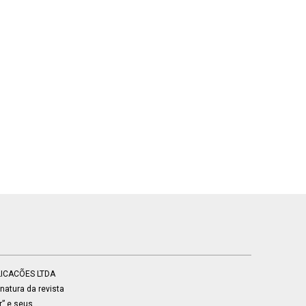
BLICACÕES LTDA
atura da revista
r” e seus