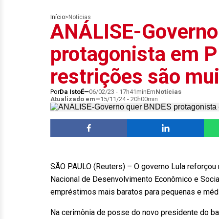
Início
>
Notícias
ANÁLISE-Governo
protagonista em 
restrições são mu
Por
Da IstoÉ
06/02/23 - 17h41min
Em
Notícias
Atualizado em
15/11/24 - 20h00min
SÃO PAULO (Reuters) – O governo Lula reforçou 
Nacional de Desenvolvimento Econômico e Social
empréstimos mais baratos para pequenas e méd
Na cerimônia de posse do novo presidente do ban