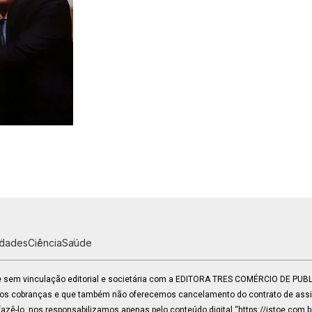
idades
Ciência
Saúde
 e sem vinculação editorial e societária com a EDITORA TRES COMÉRCIO DE PU
mos cobranças e que também não oferecemos cancelamento do contrato de assin
zê-lo, nos responsabilizamos apenas pelo conteúdo digital “https://istoe.com.b