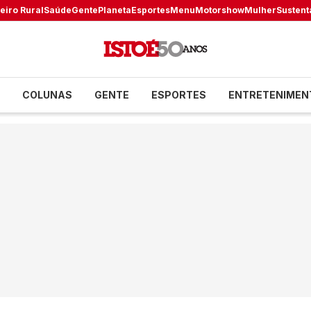
eiro Rural
Saúde
Gente
Planeta
Esportes
Menu
Motorshow
Mulher
Sustent
COLUNAS
GENTE
ESPORTES
ENTRETENIMEN