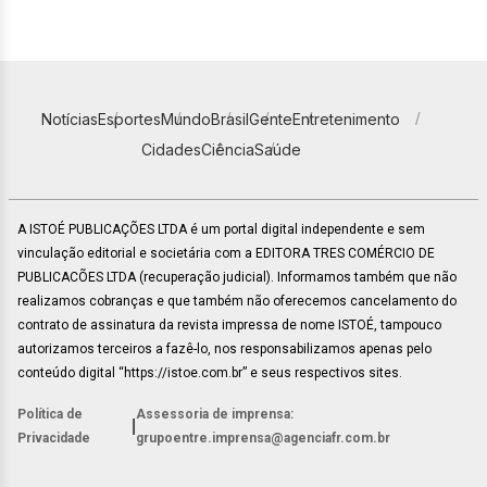
Notícias
Esportes
Mundo
Brasil
Gente
Entretenimento
Cidades
Ciência
Saúde
A ISTOÉ PUBLICAÇÕES LTDA é um portal digital independente e sem
vinculação editorial e societária com a EDITORA TRES COMÉRCIO DE
PUBLICACÕES LTDA (recuperação judicial). Informamos também que não
realizamos cobranças e que também não oferecemos cancelamento do
contrato de assinatura da revista impressa de nome ISTOÉ, tampouco
autorizamos terceiros a fazê-lo, nos responsabilizamos apenas pelo
conteúdo digital “https://istoe.com.br” e seus respectivos sites.
Política de
Assessoria de imprensa:
|
Privacidade
grupoentre.imprensa@agenciafr.com.br