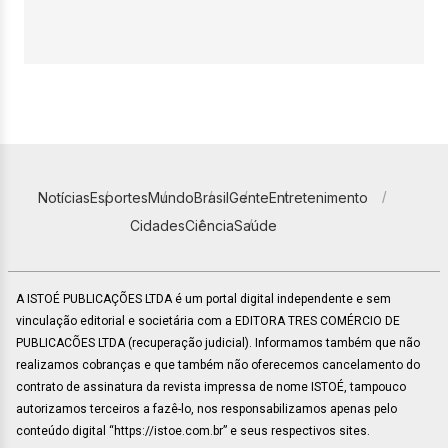
Notícias
Esportes
Mundo
Brasil
Gente
Entretenimento
Cidades
Ciência
Saúde
A ISTOÉ PUBLICAÇÕES LTDA é um portal digital independente e sem
vinculação editorial e societária com a EDITORA TRES COMÉRCIO DE
PUBLICACÕES LTDA (recuperação judicial). Informamos também que não
realizamos cobranças e que também não oferecemos cancelamento do
contrato de assinatura da revista impressa de nome ISTOÉ, tampouco
autorizamos terceiros a fazê-lo, nos responsabilizamos apenas pelo
conteúdo digital “https://istoe.com.br” e seus respectivos sites.