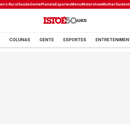
eiro Rural
Saúde
Gente
Planeta
Esportes
Menu
Motorshow
Mulher
Sustent
COLUNAS
GENTE
ESPORTES
ENTRETENIMEN