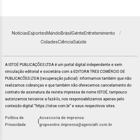
Notícias
Esportes
Mundo
Brasil
Gente
Entretenimento
Cidades
Ciência
Saúde
A ISTOÉ PUBLICAÇÕES LTDA é um portal digital independente e sem
vinculação editorial e societária com a EDITORA TRES COMÉRCIO DE
PUBLICACÕES LTDA (recuperação judicial). Informamos também que não
realizamos cobranças e que também não oferecemos cancelamento do
contrato de assinatura da revista impressa de nome ISTOÉ, tampouco
autorizamos terceiros a fazê-lo, nos responsabilizamos apenas pelo
conteúdo digital “https://istoe.com.br” e seus respectivos sites.
Política de
Assessoria de imprensa:
|
Privacidade
grupoentre.imprensa@agenciafr.com.br