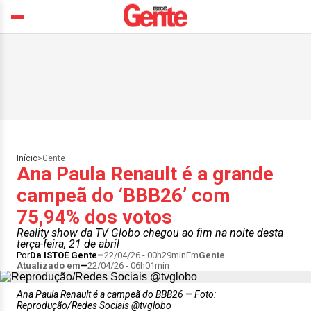
Início
>
Gente
Ana Paula Renault é a grande
campeã do ‘BBB26’ com
75,94% dos votos
Reality show da TV Globo chegou ao fim na noite desta
terça-feira, 21 de abril
Por
Da ISTOÉ Gente
22/04/26 - 00h29min
Em
Gente
Atualizado em
22/04/26 - 06h01min
Ana Paula Renault é a campeã do BBB26
Foto:
Reprodução/Redes Sociais @tvglobo