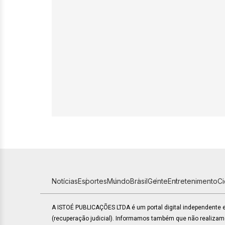
Notícias
Esportes
Mundo
Brasil
Gente
Entretenimento
C
A ISTOÉ PUBLICAÇÕES LTDA é um portal digital independente
(recuperação judicial). Informamos também que não realiza