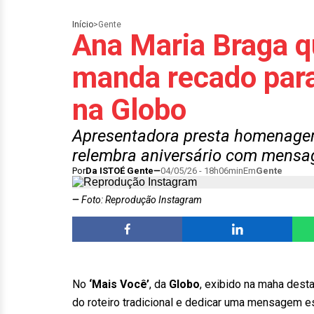
Início
>
Gente
Ana Maria Braga q
manda recado para
na Globo
Apresentadora presta homenagem 
relembra aniversário com mensa
Por
Da ISTOÉ Gente
04/05/26 - 18h06min
Em
Gente
Foto: Reprodução Instagram
No
‘Mais Você’
, da
Globo
, exibido na maha desta
do roteiro tradicional e dedicar uma mensagem es