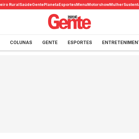
eiro Rural
Saúde
Gente
Planeta
Esportes
Menu
Motorshow
Mulher
Sustent
COLUNAS
GENTE
ESPORTES
ENTRETENIMEN