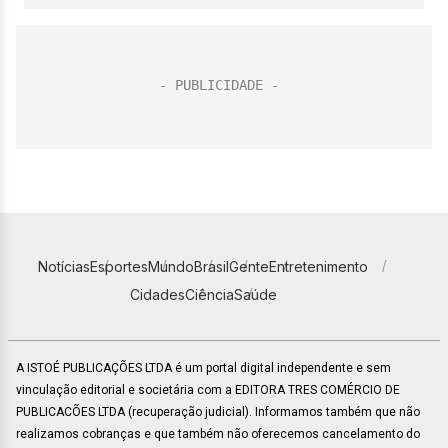
Notícias
Esportes
Mundo
Brasil
Gente
Entretenimento
Cidades
Ciência
Saúde
A ISTOÉ PUBLICAÇÕES LTDA é um portal digital independente e sem
vinculação editorial e societária com a EDITORA TRES COMÉRCIO DE
PUBLICACÕES LTDA (recuperação judicial). Informamos também que não
realizamos cobranças e que também não oferecemos cancelamento do