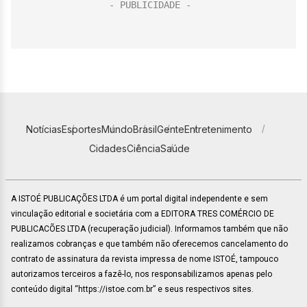
Notícias
Esportes
Mundo
Brasil
Gente
Entretenimento
Cidades
Ciência
Saúde
A ISTOÉ PUBLICAÇÕES LTDA é um portal digital independente e sem
vinculação editorial e societária com a EDITORA TRES COMÉRCIO DE
PUBLICACÕES LTDA (recuperação judicial). Informamos também que não
realizamos cobranças e que também não oferecemos cancelamento do
contrato de assinatura da revista impressa de nome ISTOÉ, tampouco
autorizamos terceiros a fazê-lo, nos responsabilizamos apenas pelo
conteúdo digital “https://istoe.com.br” e seus respectivos sites.