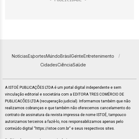
Notícias
Esportes
Mundo
Brasil
Gente
Entretenimento
Cidades
Ciência
Saúde
A ISTOÉ PUBLICAÇÕES LTDA é um portal digital independente e sem
vinculação editorial e societária com a EDITORA TRES COMÉRCIO DE
PUBLICACÕES LTDA (recuperação judicial). Informamos também que não
realizamos cobranças e que também não oferecemos cancelamento do
contrato de assinatura da revista impressa de nome ISTOÉ, tampouco
autorizamos terceiros a fazê-lo, nos responsabilizamos apenas pelo
conteúdo digital “https://istoe.com.br” e seus respectivos sites.