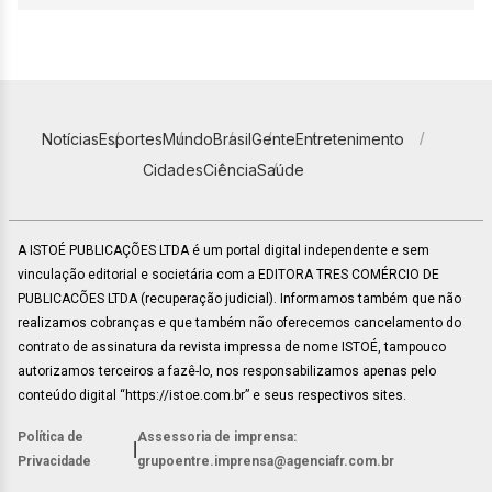
Notícias
Esportes
Mundo
Brasil
Gente
Entretenimento
Cidades
Ciência
Saúde
A ISTOÉ PUBLICAÇÕES LTDA é um portal digital independente e sem
vinculação editorial e societária com a EDITORA TRES COMÉRCIO DE
PUBLICACÕES LTDA (recuperação judicial). Informamos também que não
realizamos cobranças e que também não oferecemos cancelamento do
contrato de assinatura da revista impressa de nome ISTOÉ, tampouco
autorizamos terceiros a fazê-lo, nos responsabilizamos apenas pelo
conteúdo digital “https://istoe.com.br” e seus respectivos sites.
Política de
Assessoria de imprensa:
|
Privacidade
grupoentre.imprensa@agenciafr.com.br