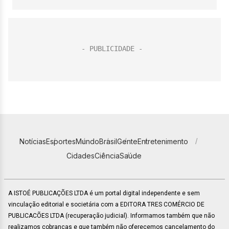
Notícias
Esportes
Mundo
Brasil
Gente
Entretenimento
Cidades
Ciência
Saúde
A ISTOÉ PUBLICAÇÕES LTDA é um portal digital independente e sem
vinculação editorial e societária com a EDITORA TRES COMÉRCIO DE
PUBLICACÕES LTDA (recuperação judicial). Informamos também que não
realizamos cobranças e que também não oferecemos cancelamento do