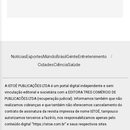
Notícias
Esportes
Mundo
Brasil
Gente
Entretenimento
Cidades
Ciência
Saúde
A ISTOÉ PUBLICAÇÕES LTDA é um portal digital independente e sem
vinculação editorial e societária com a EDITORA TRES COMÉRCIO DE
PUBLICACÕES LTDA (recuperação judicial). Informamos também que não
realizamos cobranças e que também não oferecemos cancelamento do
contrato de assinatura da revista impressa de nome ISTOÉ, tampouco
autorizamos terceiros a fazê-lo, nos responsabilizamos apenas pelo
conteúdo digital “https://istoe.com.br” e seus respectivos sites.