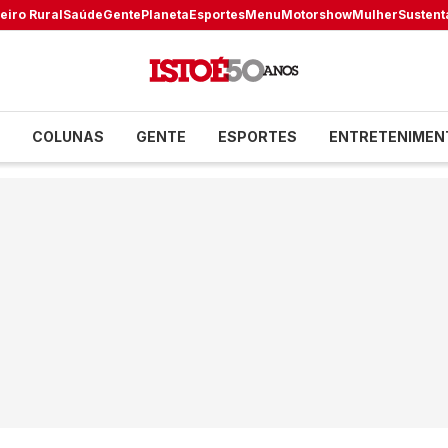
eiro Rural
Saúde
Gente
Planeta
Esportes
Menu
Motorshow
Mulher
Sustent
COLUNAS
GENTE
ESPORTES
ENTRETENIMEN