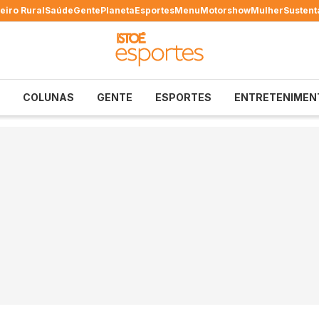
eiro Rural
Saúde
Gente
Planeta
Esportes
Menu
Motorshow
Mulher
Sustent
COLUNAS
GENTE
ESPORTES
ENTRETENIMEN