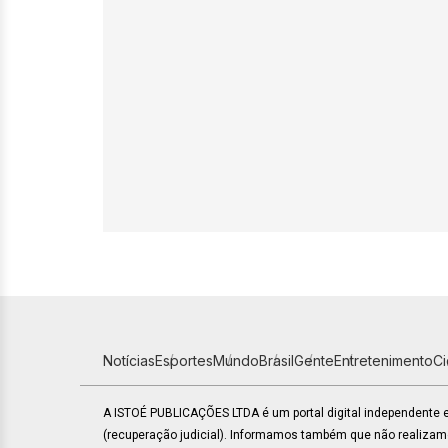
Notícias
Esportes
Mundo
Brasil
Gente
Entretenimento
C
A ISTOÉ PUBLICAÇÕES LTDA é um portal digital independente
(recuperação judicial). Informamos também que não realiza