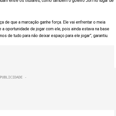
uam entre os titulares, como também o goleiro Jori no lugar de
ça de que a marcação ganhe força. Ele vai enfrentar o meia
ve a oportunidade de jogar com ele, pois ainda estava na base
os de tudo para não deixar espaço para ele jogar”, garantiu.