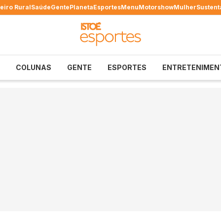
eiro Rural
Saúde
Gente
Planeta
Esportes
Menu
Motorshow
Mulher
Sustent
COLUNAS
GENTE
ESPORTES
ENTRETENIMEN