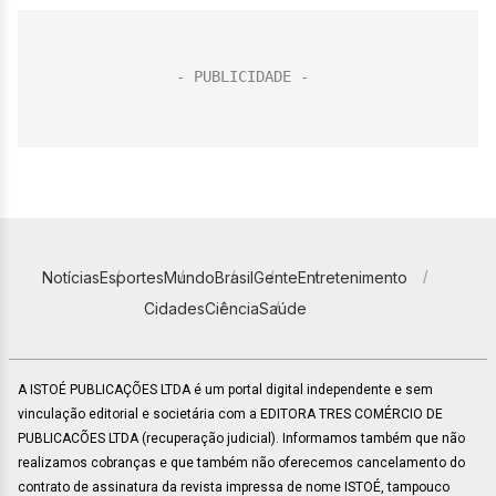
Notícias
Esportes
Mundo
Brasil
Gente
Entretenimento
Cidades
Ciência
Saúde
A ISTOÉ PUBLICAÇÕES LTDA é um portal digital independente e sem
vinculação editorial e societária com a EDITORA TRES COMÉRCIO DE
PUBLICACÕES LTDA (recuperação judicial). Informamos também que não
realizamos cobranças e que também não oferecemos cancelamento do
contrato de assinatura da revista impressa de nome ISTOÉ, tampouco