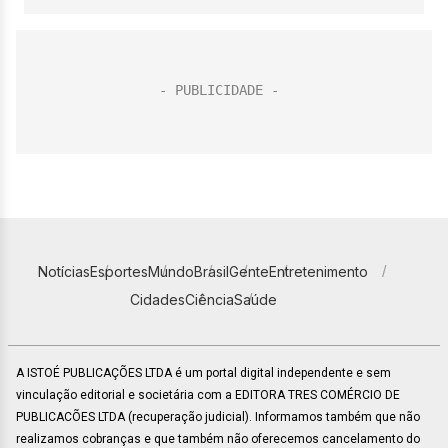
Notícias
Esportes
Mundo
Brasil
Gente
Entretenimento
Cidades
Ciência
Saúde
A ISTOÉ PUBLICAÇÕES LTDA é um portal digital independente e sem
vinculação editorial e societária com a EDITORA TRES COMÉRCIO DE
PUBLICACÕES LTDA (recuperação judicial). Informamos também que não
realizamos cobranças e que também não oferecemos cancelamento do